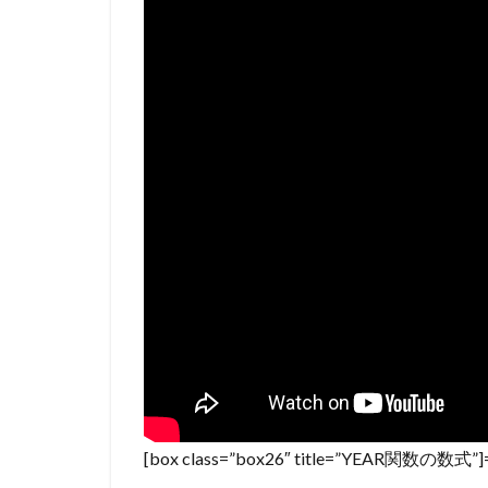
[box class=”box26″ title=”YEAR関数の数式