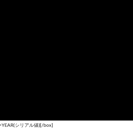
”]=YEAR(シリアル値)[/box]