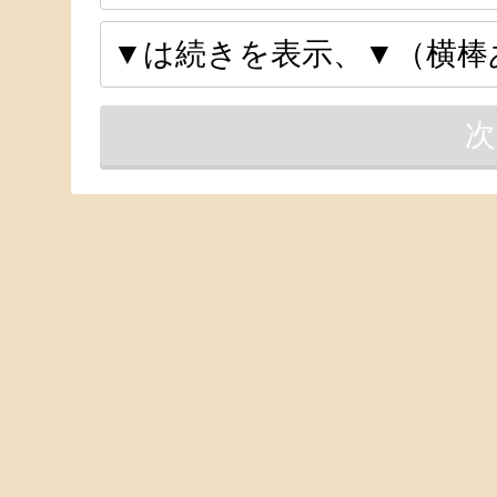
▼は続きを表示、▼（横棒
次